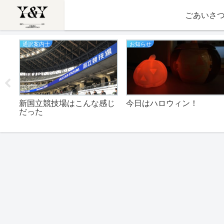
ごあいさ
通訳案内士
お知らせ
活の
新国立競技場はこんな感じ
今日はハロウィン！
級か
だった