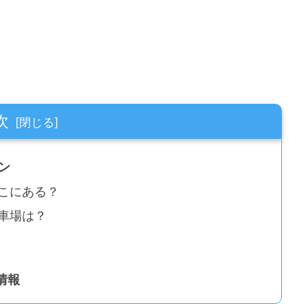
次
ン
こにある？
車場は？
情報