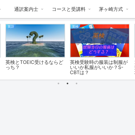
つ
通訳案内士
コースと受講料
茅ヶ崎方式
英語
英検
英検とTOEIC受けるならど
英検受験時の服装は制服が
っち？
いいか私服がいいか？S-
CBTは？