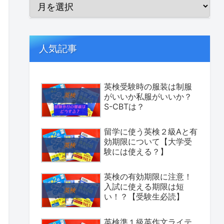
人気記事
英検受験時の服装は制服
がいいか私服がいいか？
S-CBTは？
留学に使う英検２級Aと有
効期限について【大学受
験には使える？】
英検の有効期限に注意！
入試に使える期限は短
い！？【受験生必読】
英検準１級英作文ライテ