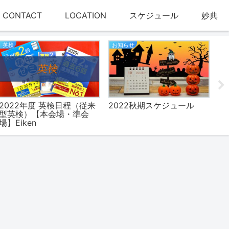
CONTACT
LOCATION
スケジュール
妙典
英検
お知らせ
英
2022年度 英検日程（従来
2022秋期スケジュール
英
型英検）【本会場・準会
を
場】Eiken
【