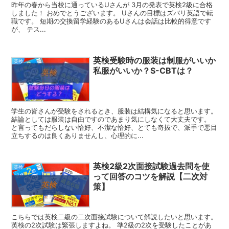
昨年の春から当校に通っているUさんが 3月の発表で英検2級に合格
しました！ おめでとうございます。 Uさんの目標はズバリ英語で転
職です。 短期の交換留学経験のあるUさんは会話は比較的得意です
が、 テス...
英検受験時の服装は制服がいいか
英検
私服がいいか？S-CBTは？
学生の皆さんが受験をされるとき、服装は結構気になると思います。
結論としては服装は自由ですのであまり気にしなくて大丈夫です。
と言ってもだらしない恰好、不潔な恰好、とても奇抜で、派手で悪目
立ちするのは良くありませんし、心理的に...
英検2級2次面接試験過去問を使
英検
って回答のコツを解説【二次対
策】
こちらでは英検二級の二次面接試験について解説したいと思います。
英検の2次試験は緊張しますよね。 準2級の2次を受験したことがあ