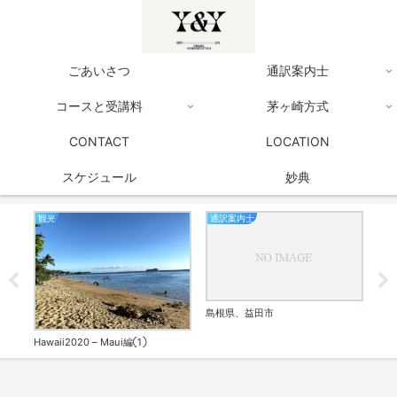
ごあいさつ
通訳案内士
コースと受講料
茅ヶ崎方式
CONTACT
LOCATION
スケジュール
妙典
観光
通訳案内士
通
失敗バ
島根県、益田市
20
付中
Hawaii2020 – Maui編①