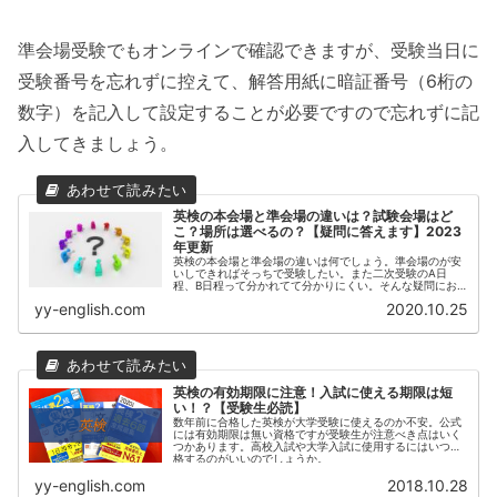
準会場受験でもオンラインで確認できますが、受験当日に
受験番号を忘れずに控えて、解答用紙に暗証番号（6桁の
数字）を記入して設定することが必要ですので忘れずに記
入してきましょう。
英検の本会場と準会場の違いは？試験会場はど
こ？場所は選べるの？【疑問に答えます】2023
年更新
英検の本会場と準会場の違いは何でしょう。準会場のが安
いしできればそっちで受験したい。また二次受験のA日
程、B日程って分かれてて分かりにくい。そんな疑問にお
答えします。
yy-english.com
2020.10.25
英検の有効期限に注意！入試に使える期限は短
い！？【受験生必読】
数年前に合格した英検が大学受験に使えるのか不安。公式
には有効期限は無い資格ですが受験生が注意べき点はいく
つかあります。高校入試や大学入試に使用するにはいつ合
格するのがいいのでしょうか。
yy-english.com
2018.10.28