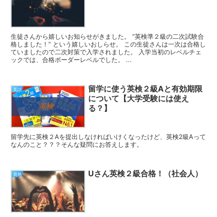
生徒さんから嬉しいお知らせがきました。 ”英検準２級の二次試験合
格しました！” という嬉しいおしらせ。 この生徒さんは一次は合格し
ていましたので二次対策で入学されました。 入学当初のレベルチェ
ックでは、合格ボーダーレベルでした。 ...
留学に使う英検２級Aと有効期限
英語
について【大学受験には使え
る？】
留学先に英検２Aを提出しなければいけくなったけど、英検2級Aって
なんのこと？？？そんな疑問にお答えします。
Uさん英検２級合格！（社会人）
資格