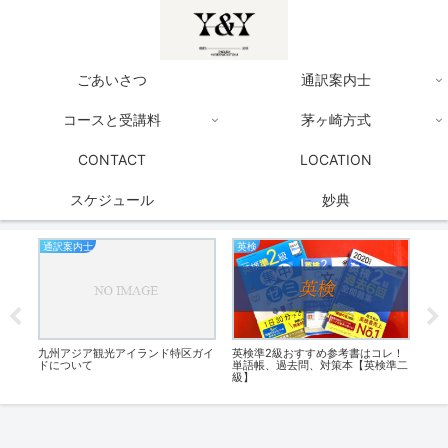
ごあいさつ
通訳案内士
コースと受講料
茅ヶ崎方式
CONTACT
LOCATION
スケジュール
妙典
通訳案内士
英検
資
リニ
九州アジア観光アイランド特区ガイ
英検準2級おすすめ参考書はコレ！
全国
月１
ドについて
単語帳、過去問、対策本【英検準二
級】