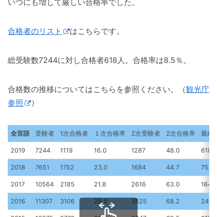
いつにも増して厳しい合格率でした。
合格者のリスト
はこちらです。
総受験数7244に対し合格者618人。合格率は8.5％。
合格数の推移についてはこちらを参照ください。（
観光庁
参照
）
全言語
受験者
1次合格者
１次合格率
2次受験者
2次合格率
最終
2019
7244
1119
16.0
1287
48.0
618
2018
7651
1752
23.0
1684
44.7
753
2017
10564
2185
21.8
2616
63.0
1649
2016
11307
3106
29.0
3525
68.2
2404