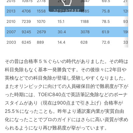
2015
10975
2778
28.5
3047
69.5
2119
スクロールできます
2013
4706
1558
33.7
1585
75.8
1201
2010
7239
1070
15.1
1188
78.5
932
2007
9245
2679
30.4
3078
61.9
1905
2003
6245
889
14.4
628
72.6
331
その昔は合格率５％ぐらいの時代がありました。その時は
科目免除もなく基本一発勝負です。その後徐々に2年目や
英検などでの科目免除が登場し受験しやすくなりました。
またオリンピックに向けての人員確保目的で難易度が下が
った時期には、TOEIC840点で英語筆記免除などのボーナ
スタイムがあり（現在は900点まで引き上げ）合格率が
25.5％になったことも。昨年より通訳案内業が実質自由
化になったことでプロのガイドにはさらに高い資質が求め
られるようになり再び難易度が挙がっています。