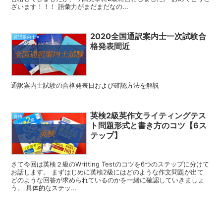
ざいます！！！ 語彙力がまだまだなの...
2020全国通訳案内士一次試験合
通訳案内士
格発表間近
通訳案内士試験の合格発表日および確認方法を解説
英検2級英作文ライティングテス
資格
ト問題形式と書き方のコツ【6ス
テップ】
さて今回は英検２級のWritting Testのコツを6つのステップに分けて
お話します。 まずはじめに英検2級にはどのような作文問題が出て
どのような回答が求められているのかを一緒に確認していきましょ
う。 具体的なステッ...