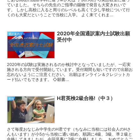
ていました。 そちらの先生のご指導の賜物で発音も大変きれいで
す。 しかし高校に入ると周りのレベルも高くて少し学校について行
くのも大変だということで当校に入学。 よく来てくれま...
2020年全国通訳案内士試験出願
通訳案内士
受付中
2020年の試験は実施されるのか検討中となっていましたが、一応実
施される方向で受付開始しています。受付期間も短いですので出願お
忘れないようにご注意ください。 出願はオンライン＆クレジットカ
ード払いでもできます。 ◇願書...
H君英検2級合格!（中３）
資格
さて毎度おなじみ中学生のH君です（ちなみに当校には社会人のHさ
んもいます）が小5から当校に通い始め、順調に4級、3級、準２級と
合格してきましたが、今回見事に2級に合格しました。 おめでとうご