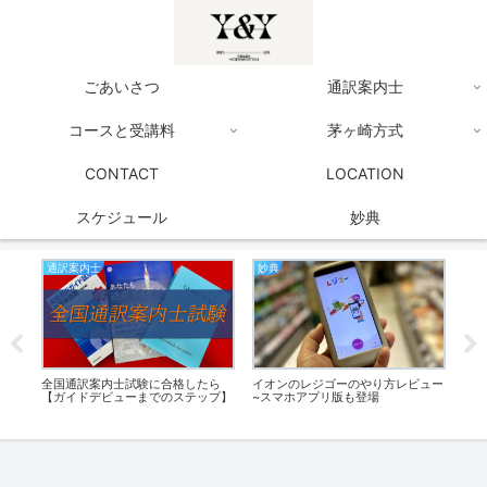
ごあいさつ
通訳案内士
コースと受講料
茅ヶ崎方式
CONTACT
LOCATION
スケジュール
妙典
妙典
英検
英
ュー
まいばすけっと妙典駅店オープン
英検の準会場で個人受験する～会場
英検
2021年10月29日（金）【開店情
探しと申し込み方法【注意点あり】
ト問
報】
2023年更新
ップ